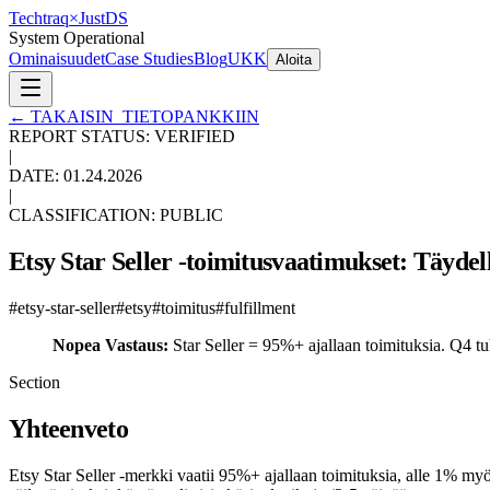
Techtraq
×
Just
DS
System Operational
Ominaisuudet
Case Studies
Blog
UKK
Aloita
←
TAKAISIN_TIETOPANKKIIN
REPORT STATUS: VERIFIED
|
DATE:
01.24.2026
|
CLASSIFICATION: PUBLIC
Etsy Star Seller -toimitusvaatimukset: Täyde
#
etsy-star-seller
#
etsy
#
toimitus
#
fulfillment
Nopea Vastaus:
Star Seller = 95%+ ajallaan toimituksia. Q4 tuh
Section
Yhteenveto
Etsy Star Seller -merkki vaatii 95%+ ajallaan toimituksia, alle 1% my