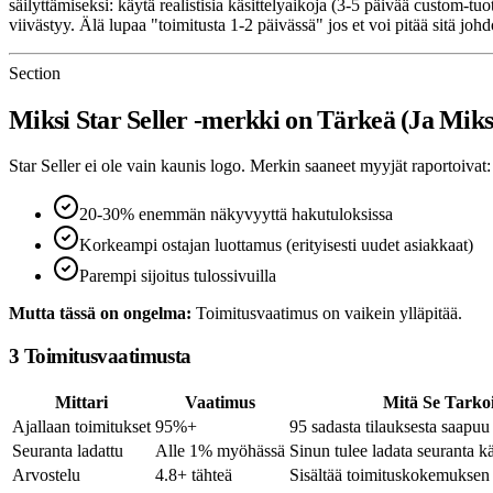
säilyttämiseksi: käytä realistisia käsittelyaikoja (3-5 päivää custom-t
viivästyy. Älä lupaa "toimitusta 1-2 päivässä" jos et voi pitää sitä joh
Section
Miksi Star Seller -merkki on Tärkeä (Ja Mik
Star Seller ei ole vain kaunis logo. Merkin saaneet myyjät raportoivat:
20-30% enemmän näkyvyyttä hakutuloksissa
Korkeampi ostajan luottamus (erityisesti uudet asiakkaat)
Parempi sijoitus tulossivuilla
Mutta tässä on ongelma:
Toimitusvaatimus on vaikein ylläpitää.
3 Toimitusvaatimusta
Mittari
Vaatimus
Mitä Se Tarkoi
Ajallaan toimitukset
95%+
95 sadasta tilauksesta saapuu
Seuranta ladattu
Alle 1% myöhässä
Sinun tulee ladata seuranta käs
Arvostelu
4.8+ tähteä
Sisältää toimituskokemuksen