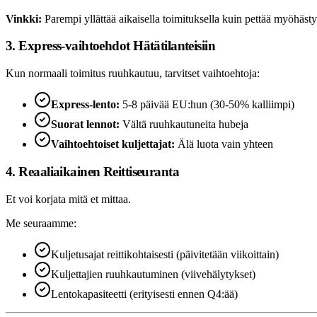
Vinkki:
Parempi yllättää aikaisella toimituksella kuin pettää myöhästy
3. Express-vaihtoehdot Hätätilanteisiin
Kun normaali toimitus ruuhkautuu, tarvitset vaihtoehtoja:
Express-lento:
5-8 päivää EU:hun (30-50% kalliimpi)
Suorat lennot:
Vältä ruuhkautuneita hubeja
Vaihtoehtoiset kuljettajat:
Älä luota vain yhteen
4. Reaaliaikainen Reittiseuranta
Et voi korjata mitä et mittaa.
Me seuraamme:
Kuljetusajat reittikohtaisesti (päivitetään viikoittain)
Kuljettajien ruuhkautuminen (viivehälytykset)
Lentokapasiteetti (erityisesti ennen Q4:ää)