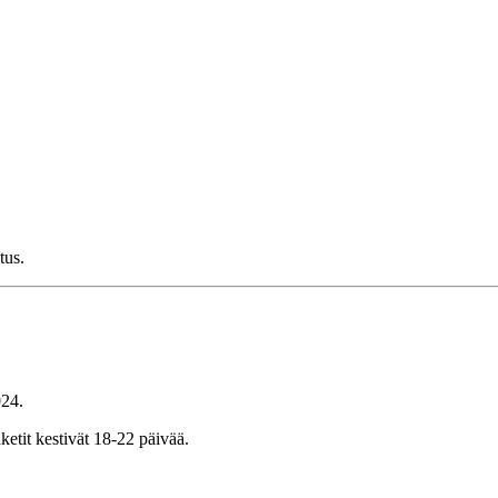
tus.
024.
etit kestivät 18-22 päivää.