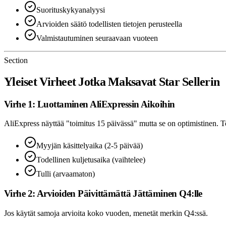
Suorituskykyanalyysi
Arvioiden säätö todellisten tietojen perusteella
Valmistautuminen seuraavaan vuoteen
Section
Yleiset Virheet Jotka Maksavat Star Sellerin
Virhe 1: Luottaminen AliExpressin Aikoihin
AliExpress näyttää "toimitus 15 päivässä" mutta se on optimistinen. To
Myyjän käsittelyaika (2-5 päivää)
Todellinen kuljetusaika (vaihtelee)
Tulli (arvaamaton)
Virhe 2: Arvioiden Päivittämättä Jättäminen Q4:lle
Jos käytät samoja arvioita koko vuoden, menetät merkin Q4:ssä.