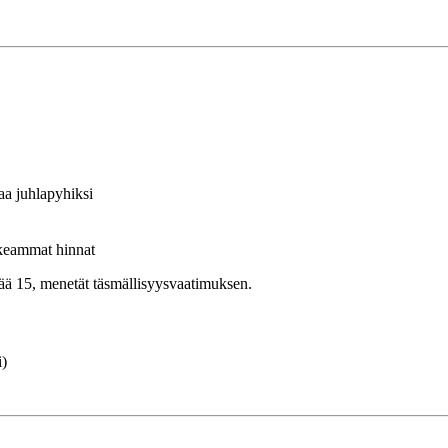
aa juhlapyhiksi
rkeammat hinnat
tää 15, menetät täsmällisyysvaatimuksen.
i)