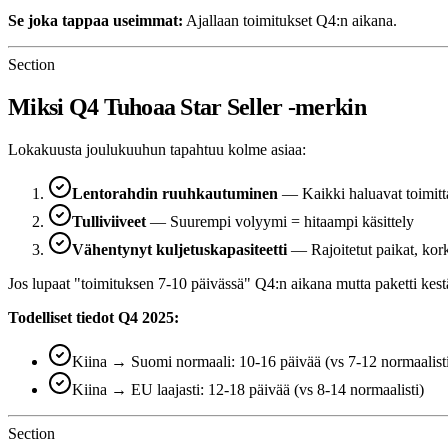
Se joka tappaa useimmat:
Ajallaan toimitukset Q4:n aikana.
Section
Miksi Q4 Tuhoaa Star Seller -merkin
Lokakuusta joulukuuhun tapahtuu kolme asiaa:
Lentorahdin ruuhkautuminen
— Kaikki haluavat toimitt
Tulliviiveet
— Suurempi volyymi = hitaampi käsittely
Vähentynyt kuljetuskapasiteetti
— Rajoitetut paikat, ko
Jos lupaat "toimituksen 7-10 päivässä" Q4:n aikana mutta paketti kes
Todelliset tiedot Q4 2025:
Kiina → Suomi normaali: 10-16 päivää (vs 7-12 normaalist
Kiina → EU laajasti: 12-18 päivää (vs 8-14 normaalisti)
Section