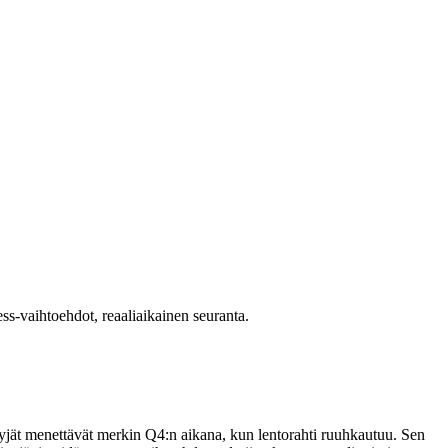
ss-vaihtoehdot, reaaliaikainen seuranta.
yyjät menettävät merkin Q4:n aikana, kun lentorahti ruuhkautuu. Sen