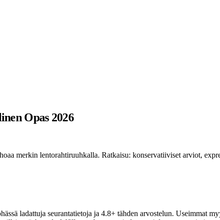
llinen Opas 2026
oaa merkin lentorahtiruuhkalla. Ratkaisu: konservatiiviset arviot, expre
öhässä ladattuja seurantatietoja ja 4.8+ tähden arvostelun. Useimmat m