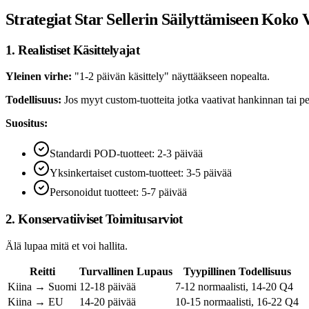
Strategiat Star Sellerin Säilyttämiseen Koko
1. Realistiset Käsittelyajat
Yleinen virhe:
"1-2 päivän käsittely" näyttääkseen nopealta.
Todellisuus:
Jos myyt custom-tuotteita jotka vaativat hankinnan tai pe
Suositus:
Standardi POD-tuotteet: 2-3 päivää
Yksinkertaiset custom-tuotteet: 3-5 päivää
Personoidut tuotteet: 5-7 päivää
2. Konservatiiviset Toimitusarviot
Älä lupaa mitä et voi hallita.
Reitti
Turvallinen Lupaus
Tyypillinen Todellisuus
Kiina → Suomi
12-18 päivää
7-12 normaalisti, 14-20 Q4
Kiina → EU
14-20 päivää
10-15 normaalisti, 16-22 Q4