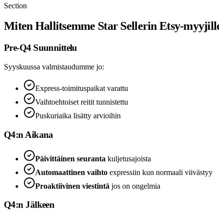
Section
Miten Hallitsemme Star Sellerin Etsy-myyjill
Pre-Q4 Suunnittelu
Syyskuussa valmistaudumme jo:
Express-toimituspaikat varattu
Vaihtoehtoiset reitit tunnistettu
Puskuriaika lisätty arvioihin
Q4:n Aikana
Päivittäinen seuranta
kuljetusajoista
Automaattinen vaihto
expressiin kun normaali viivästyy
Proaktiivinen viestintä
jos on ongelmia
Q4:n Jälkeen