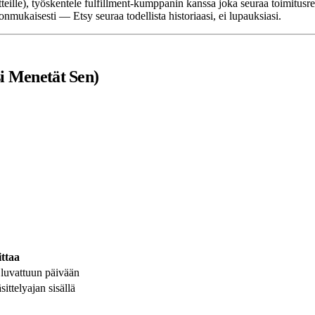
uotteille), työskentele fulfillment-kumppanin kanssa joka seuraa toimitusr
donmukaisesti — Etsy seuraa todellista historiaasi, ei lupauksiasi.
si Menetät Sen)
ttaa
 luvattuun päivään
ittelyajan sisällä