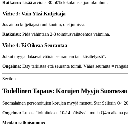
Ratkaisu:
Lisää arvioita 30-50% lokakuusta joulukuuhun.
Virhe 3: Vain Yksi Kuljettaja
Jos ainoa kuljettajasi ruuhkautuu, olet jumissa.
Ratkaisu:
Pidä vähintään 2-3 toimitusvaihtoehtoa valmiina.
Virhe 4: Ei Oikeaa Seurantaa
Jotkut myyjät lataavat väärän seurannan tai "käsittelyssä".
Ongelma:
Etsy tarkistaa että seuranta toimii. Väärä seuranta = rangais
Section
Todellinen Tapaus: Korujen Myyjä Suomessa
Suomalainen personoitujen korujen myyjä menetti Star Sellerin Q4 2
Ongelma:
Lupasi "toimituksen 10-14 päivässä" mutta Q4:n aikana pak
Meidän ratkaisumme: