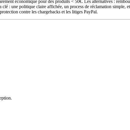
rement économique pour des produits < 50€. Les alternatives : rembour
La clé : une politique claire affichée, un process de réclamation simple, 
rotection contre les chargebacks et les litiges PayPal.
eption.