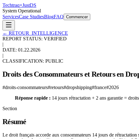
Techtraq
×
Just
DS
System Operational
Services
Case Studies
Blog
FAQ
Commencer
←
RETOUR_INTELLIGENCE
REPORT STATUS: VERIFIED
|
DATE:
01.22.2026
|
CLASSIFICATION: PUBLIC
Droits des Consommateurs et Retours en Dro
#
droits-consommateurs
#
retours
#
dropshipping
#
france
#
2026
Réponse rapide :
14 jours rétractation + 2 ans garantie = dro
Section
Résumé
Le droit français accorde aux consommateurs 14 jours de rétractation sa