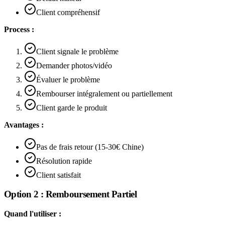
Client compréhensif
Process :
Client signale le problème
Demander photos/vidéo
Évaluer le problème
Rembourser intégralement ou partiellement
Client garde le produit
Avantages :
Pas de frais retour (15-30€ Chine)
Résolution rapide
Client satisfait
Option 2 : Remboursement Partiel
Quand l'utiliser :