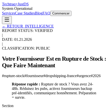
Techtraq
×
Just
DS
System Operational
Services
Case Studies
Blog
FAQ
Commencer
←
RETOUR_INTELLIGENCE
REPORT STATUS: VERIFIED
|
DATE:
01.21.2026
|
CLASSIFICATION: PUBLIC
Votre Fournisseur Est en Rupture de Stock :
Que Faire Maintenant
#
rupture-stock
#
fournisseur
#
dropshipping-france
#
urgence
#
2026
Réponse rapide :
Rupture de stock ? Vous avez 24-
48h. Réduisez les pubs, activez fournisseurs backup
pré-identifiés, communiquez honnêtement. Préparation
= survie.
Section