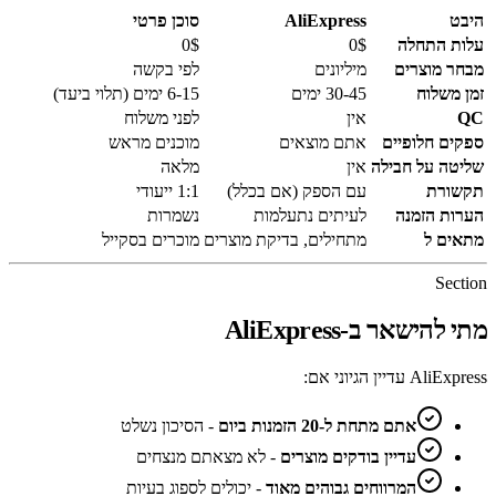
היבט
AliExpress
סוכן פרטי
עלות התחלה
0$
0$
מבחר מוצרים
מיליונים
לפי בקשה
זמן משלוח
30-45 ימים
6-15 ימים (תלוי ביעד)
QC
אין
לפני משלוח
ספקים חלופיים
אתם מוצאים
מוכנים מראש
שליטה על חבילה
אין
מלאה
תקשורת
עם הספק (אם בכלל)
1:1 ייעודי
הערות הזמנה
לעיתים נתעלמות
נשמרות
מתאים ל
מתחילים, בדיקת מוצרים
מוכרים בסקייל
Section
מתי להישאר ב-AliExpress
AliExpress עדיין הגיוני אם:
אתם מתחת ל-20 הזמנות ביום
- הסיכון נשלט
עדיין בודקים מוצרים
- לא מצאתם מנצחים
המרווחים גבוהים מאוד
- יכולים לספוג בעיות