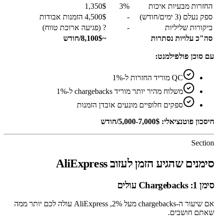
החזרות מבעיות איכות
3%
1,350$
ספק נעלם (3 ימים/חודש)
-
4,500$ הזמנות אבודות
ביקורות שליליות
-
? (פגיעה ארוכת טווח)
סה"כ עלויות נסתרות
~8,100$/חודש
עם סוכן פולפילמנט:
QC מוריד החזרות ל-1%
משלוח מהיר יותר מוריד chargebacks ל-1%
ספקים חלופיים מונעים אובדן הזמנות
חיסכון פוטנציאלי: 5,000-7,000$/חודש
Section
סימנים שהגיע הזמן לעזוב AliExpress
סימן 1: Chargebacks עולים
אם שיעור ה-chargebacks מעל 2%, AliExpress עולה לכם יותר ממה
שאתם חושבים.