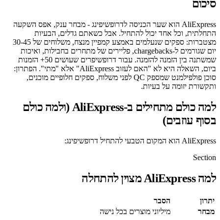
סיכום
AliExpress הוא שער הכניסה לדרופשיפינג - מבחר ענק, אפס השקעה
התחלתית, וכל אחד יכול להתחיל. אבל כשאתם גדלים, הבעיות
מצטברות: ספקים שנעלמים באמצע קמפיין מנצח, משלוחים של 30-45
יום שגורמים ל-chargebacks, פליירים של מתחרים בחבילות, ואיכות
שמשתנה בין הזמנה להזמנה. עבור דרופשיפרים שעושים 50+ הזמנות
ביום, השאלה היא לא "האם לעזוב AliExpress" אלא "מתי". הפתרון:
סוכן פולפילמנט שמספק QC לפני משלוח, ספקים חלופיים מוכנים,
ותקשורת יזומה על בעיות.
למה כולם מתחילים ב-AliExpress (ולמה כולם
בסוף עוזבים)
AliExpress הוא המקום הטבעי להתחיל דרופשיפינג:
Section
למה AliExpress מצוין להתחלה
יתרון
הסבר
מבחר
מיליוני מוצרים בכל נישה