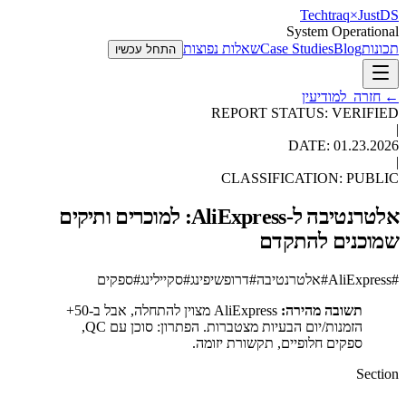
Techtraq
×
Just
DS
System Operational
תכונות
Blog
Case Studies
שאלות נפוצות
התחל עכשיו
←
חזרה_למודיעין
REPORT STATUS: VERIFIED
|
DATE:
01.23.2026
|
CLASSIFICATION: PUBLIC
אלטרנטיבה ל-AliExpress: למוכרים ותיקים
שמוכנים להתקדם
#
AliExpress
#
אלטרנטיבה
#
דרופשיפינג
#
סקיילינג
#
ספקים
תשובה מהירה:
AliExpress מצוין להתחלה, אבל ב-50+
הזמנות/יום הבעיות מצטברות. הפתרון: סוכן עם QC,
ספקים חלופיים, תקשורת יזומה.
Section