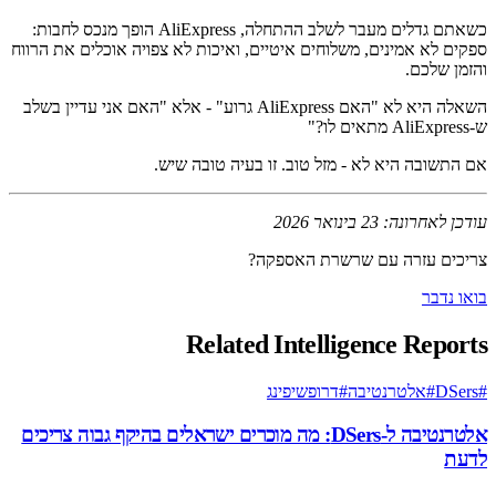
כשאתם גדלים מעבר לשלב ההתחלה, AliExpress הופך מנכס לחבות:
ספקים לא אמינים, משלוחים איטיים, ואיכות לא צפויה אוכלים את הרווח
והזמן שלכם.
השאלה היא לא "האם AliExpress גרוע" - אלא "האם אני עדיין בשלב
ש-AliExpress מתאים לו?"
אם התשובה היא לא - מזל טוב. זו בעיה טובה שיש.
עודכן לאחרונה: 23 בינואר 2026
צריכים עזרה עם שרשרת האספקה?
בואו נדבר
Related Intelligence Reports
#
DSers
#
אלטרנטיבה
#
דרופשיפינג
אלטרנטיבה ל-DSers: מה מוכרים ישראלים בהיקף גבוה צריכים
לדעת