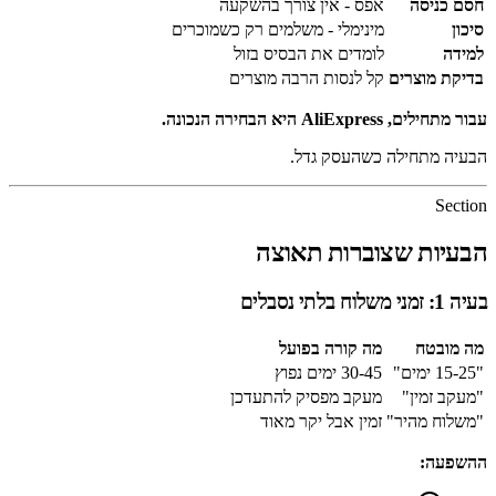
חסם כניסה
אפס - אין צורך בהשקעה
סיכון
מינימלי - משלמים רק כשמוכרים
למידה
לומדים את הבסיס בזול
בדיקת מוצרים
קל לנסות הרבה מוצרים
עבור מתחילים, AliExpress היא הבחירה הנכונה.
הבעיה מתחילה כשהעסק גדל.
Section
הבעיות שצוברות תאוצה
בעיה 1: זמני משלוח בלתי נסבלים
מה מובטח
מה קורה בפועל
"15-25 ימים"
30-45 ימים נפוץ
"מעקב זמין"
מעקב מפסיק להתעדכן
"משלוח מהיר"
זמין אבל יקר מאוד
ההשפעה: