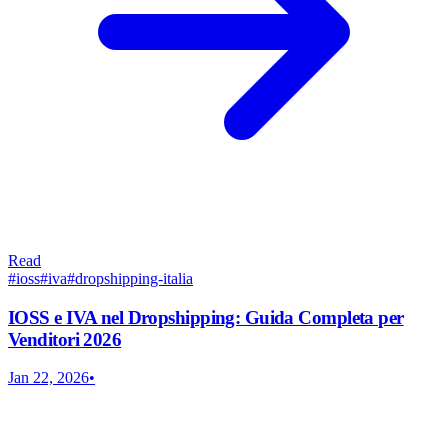
Read
#
ioss
#
iva
#
dropshipping-italia
IOSS e IVA nel Dropshipping: Guida Completa per
Venditori 2026
Jan 22, 2026
•