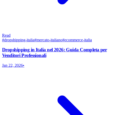
Read
#
dropshipping-italia
#
mercato-italiano
#
ecommerce-italia
Dropshipping in Italia nel 2026: Guida Completa per
Venditori Professionali
Jan 22, 2026
•