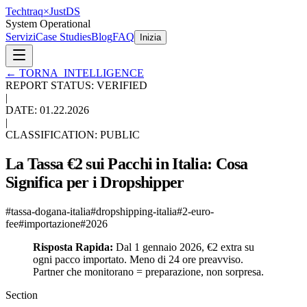
Techtraq
×
Just
DS
System Operational
Servizi
Case Studies
Blog
FAQ
Inizia
←
TORNA_INTELLIGENCE
REPORT STATUS: VERIFIED
|
DATE:
01.22.2026
|
CLASSIFICATION: PUBLIC
La Tassa €2 sui Pacchi in Italia: Cosa
Significa per i Dropshipper
#
tassa-dogana-italia
#
dropshipping-italia
#
2-euro-
fee
#
importazione
#
2026
Risposta Rapida:
Dal 1 gennaio 2026, €2 extra su
ogni pacco importato. Meno di 24 ore preavviso.
Partner che monitorano = preparazione, non sorpresa.
Section