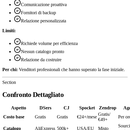
Comunicazione proattiva
Fornitori di backup
Relazione personalizzata
Limiti:
Richiede volume per efficienza
Nessun catalogo pronto
Relazione da costruire
Per chi:
Venditori professionali che hanno superato la fase iniziale.
Section
Confronto Dettagliato
Aspetto
DSers
CJ
Spocket
Zendrop
Ag
Gratis/
Costo base
Gratis
Gratis
€24+/mese
Per or
€49+
Sourc
Catalogo
AliExpress
500k+
USA/EU
Misto