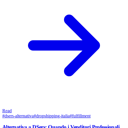
Read
#
dsers-alternativa
#
dropshipping-italia
#
fulfillment
Alternativa a DSers: Quando i Venditori Professionali