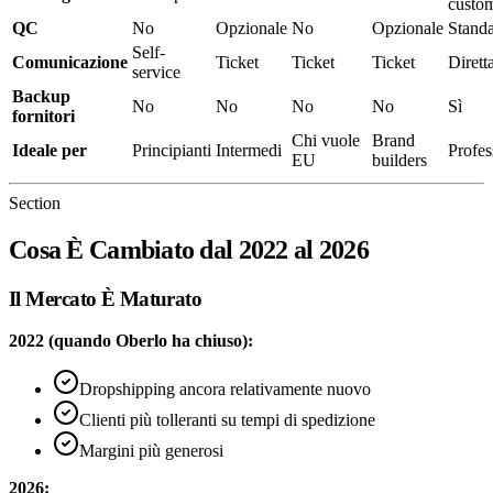
custo
QC
No
Opzionale
No
Opzionale
Stand
Self-
Comunicazione
Ticket
Ticket
Ticket
Dirett
service
Backup
No
No
No
No
Sì
fornitori
Chi vuole
Brand
Ideale per
Principianti
Intermedi
Profes
EU
builders
Section
Cosa È Cambiato dal 2022 al 2026
Il Mercato È Maturato
2022 (quando Oberlo ha chiuso):
Dropshipping ancora relativamente nuovo
Clienti più tolleranti su tempi di spedizione
Margini più generosi
2026: