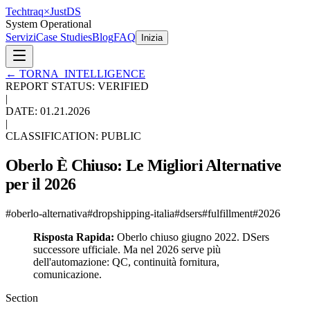
Techtraq
×
Just
DS
System Operational
Servizi
Case Studies
Blog
FAQ
Inizia
←
TORNA_INTELLIGENCE
REPORT STATUS: VERIFIED
|
DATE:
01.21.2026
|
CLASSIFICATION: PUBLIC
Oberlo È Chiuso: Le Migliori Alternative
per il 2026
#
oberlo-alternativa
#
dropshipping-italia
#
dsers
#
fulfillment
#
2026
Risposta Rapida:
Oberlo chiuso giugno 2022. DSers
successore ufficiale. Ma nel 2026 serve più
dell'automazione: QC, continuità fornitura,
comunicazione.
Section