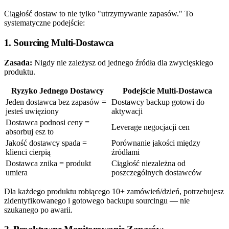
Ciągłość dostaw to nie tylko "utrzymywanie zapasów." To
systematyczne podejście:
1. Sourcing Multi-Dostawca
Zasada:
Nigdy nie zależysz od jednego źródła dla zwycięskiego
produktu.
Ryzyko Jednego Dostawcy
Podejście Multi-Dostawca
Jeden dostawca bez zapasów =
Dostawcy backup gotowi do
jesteś uwięziony
aktywacji
Dostawca podnosi ceny =
Leverage negocjacji cen
absorbuj esz to
Jakość dostawcy spada =
Porównanie jakości między
klienci cierpią
źródłami
Dostawca znika = produkt
Ciągłość niezależna od
umiera
poszczególnych dostawców
Dla każdego produktu robiącego 10+ zamówień/dzień, potrzebujesz
zidentyfikowanego i gotowego backupu sourcingu — nie
szukanego po awarii.