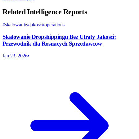
Related Intelligence Reports
#
skalowanie
#
jakosc
#
operations
Skalowanie Dropshippingu Bez Utraty Jakosci:
Przewodnik dla Rosnacych Sprzedawcow
Jan 23, 2026
•