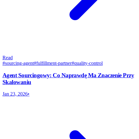
Read
#
sourcing-agent
#
fulfillment-partner
#
quality-control
Agent Sourcingowy: Co Naprawdę Ma Znaczenie Przy
Skalowaniu
Jan 23, 2026
•