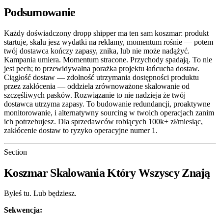
Podsumowanie
Każdy doświadczony dropp shipper ma ten sam koszmar: produkt
startuje, skalu jesz wydatki na reklamy, momentum rośnie — potem
twój dostawca kończy zapasy, znika, lub nie może nadążyć.
Kampania umiera. Momentum stracone. Przychody spadają. To nie
jest pech; to przewidywalna porażka projektu łańcucha dostaw.
Ciągłość dostaw — zdolność utrzymania dostępności produktu
przez zakłócenia — oddziela zrównoważone skalowanie od
szczęśliwych pasków. Rozwiązanie to nie nadzieja że twój
dostawca utrzyma zapasy. To budowanie redundancji, proaktywne
monitorowanie, i alternatywny sourcing w twoich operacjach zanim
ich potrzebujesz. Dla sprzedawców robiących 100k+ zł/miesiąc,
zakłócenie dostaw to ryzyko operacyjne numer 1.
Section
Koszmar Skalowania Który Wszyscy Znają
Byłeś tu. Lub będziesz.
Sekwencja: