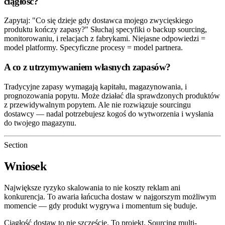
ciągłość?
Zapytaj: "Co się dzieje gdy dostawca mojego zwycięskiego
produktu kończy zapasy?" Słuchaj specyfiki o backup sourcing,
monitorowaniu, i relacjach z fabrykami. Niejasne odpowiedzi =
model platformy. Specyficzne procesy = model partnera.
A co z utrzymywaniem własnych zapasów?
Tradycyjne zapasy wymagają kapitału, magazynowania, i
prognozowania popytu. Może działać dla sprawdzonych produktów
z przewidywalnym popytem. Ale nie rozwiązuje sourcingu
dostawcy — nadal potrzebujesz kogoś do wytworzenia i wysłania
do twojego magazynu.
Section
Wniosek
Największe ryzyko skalowania to nie koszty reklam ani
konkurencja. To awaria łańcucha dostaw w najgorszym możliwym
momencie — gdy produkt wygrywa i momentum się buduje.
Ciągłość dostaw to nie szczęście. To projekt. Sourcing multi-