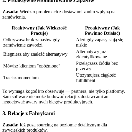
2. Proaktywne Monitorowanie Zapasów
Zasada:
Wiedz o problemach z dostawami zanim wpłyną na
zamówienia.
Reaktywny (Jak Większość
Proaktywny (Jak
Pracuje)
Powinno Działać)
Odkrywasz brak zapasów gdy
Alert gdy zapasy stają się
zamówienie zawodzi
niskie
Alternatywy już
Biegniesz aby znaleźć alternatywy
zidentyfikowane
Przełączasz źródła bez
Mówisz klientom "opóźnione"
przerwy
Utrzymujesz ciągłość
Tracisz momentum
fulfillment
To wymaga kogoś kto obserwuje — partnera, nie tylko platformy.
Sam software nie może budować relacji z dostawcami ani
negocjować awaryjnych biegów produkcyjnych.
3. Relacje z Fabrykami
Zasada:
Idź poza sourcing na poziomie detalicznym dla
zwycięskich produktów.