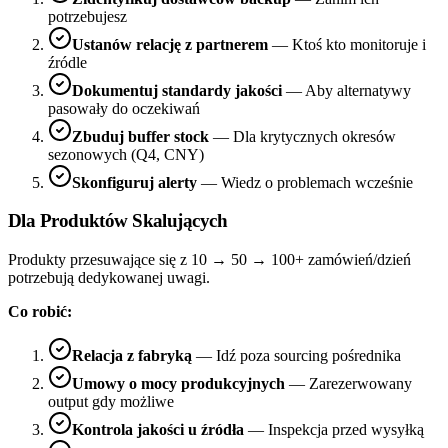
potrzebujesz
Ustanów relację z partnerem
— Ktoś kto monitoruje i
źródle
Dokumentuj standardy jakości
— Aby alternatywy
pasowały do oczekiwań
Zbuduj buffer stock
— Dla krytycznych okresów
sezonowych (Q4, CNY)
Skonfiguruj alerty
— Wiedz o problemach wcześnie
Dla Produktów Skalujących
Produkty przesuwające się z 10 → 50 → 100+ zamówień/dzień
potrzebują dedykowanej uwagi.
Co robić:
Relacja z fabryką
— Idź poza sourcing pośrednika
Umowy o mocy produkcyjnych
— Zarezerwowany
output gdy możliwe
Kontrola jakości u źródła
— Inspekcja przed wysyłką