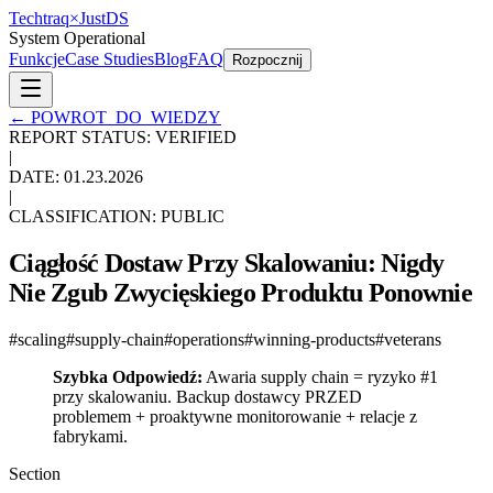
Techtraq
×
Just
DS
System Operational
Funkcje
Case Studies
Blog
FAQ
Rozpocznij
←
POWROT_DO_WIEDZY
REPORT STATUS: VERIFIED
|
DATE:
01.23.2026
|
CLASSIFICATION: PUBLIC
Ciągłość Dostaw Przy Skalowaniu: Nigdy
Nie Zgub Zwycięskiego Produktu Ponownie
#
scaling
#
supply-chain
#
operations
#
winning-products
#
veterans
Szybka Odpowiedź:
Awaria supply chain = ryzyko #1
przy skalowaniu. Backup dostawcy PRZED
problemem + proaktywne monitorowanie + relacje z
fabrykami.
Section