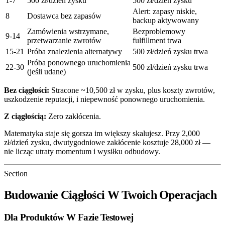
1-7
500 zł/dzień zysku
500 zł/dzień zysku
Alert: zapasy niskie,
8
Dostawca bez zapasów
backup aktywowany
Zamówienia wstrzymane,
Bezproblemowy
9-14
przetwarzanie zwrotów
fulfillment trwa
15-21
Próba znalezienia alternatywy
500 zł/dzień zysku trwa
Próba ponownego uruchomienia
22-30
500 zł/dzień zysku trwa
(jeśli udane)
Bez ciągłości:
Stracone ~10,500 zł w zysku, plus koszty zwrotów,
uszkodzenie reputacji, i niepewność ponownego uruchomienia.
Z ciągłością:
Zero zakłócenia.
Matematyka staje się gorsza im większy skalujesz. Przy 2,000
zł/dzień zysku, dwutygodniowe zakłócenie kosztuje 28,000 zł —
nie licząc utraty momentum i wysiłku odbudowy.
Section
Budowanie Ciągłości W Twoich Operacjach
Dla Produktów W Fazie Testowej