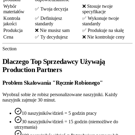
Wybór
❌ Stosuje twoje
✅ Twoja decyzja
materiałów
specyfikacje
Kontrola
✅ Definiujesz
✅ Wykonuje twoje
jakości
standardy
standardy
Produkcja
❌ Nie musisz sam
✅ Produkuje na skalę
Cena
✅ Ty decydujesz
❌ Nie kontroluje ceny
Section
Dlaczego Top Sprzedawcy Używają
Production Partners
Problem Skalowania "Ręcznie Robionego"
Wyobraź sobie że robisz personalizowane naszyjniki. Każdy
naszyjnik zajmuje 30 minut.
10 naszyjników/dzień = 5 godzin pracy
30 naszyjników/dzień = 15 godzin (niemożliwe do
utrzymania)