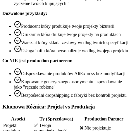
życzenie twoich kupujących."
Dozwolone przykłady:
Producent który produkuje twoje projekty biżuterii
Drukarnia która drukuje twoje projekty na produktach
Warsztat który składa zestawy według twoich specyfikacji
Usługa haftu która personalizuje według twojego projektu
Co NIE jest production partnerem:
Odsprzedawanie produktów AliExpress bez modyfikacji
Kupowanie generycznego asortymentu i sprzedawanie
jako "ręcznie robione"
Bezpośredni dropshipping z fabryki bez kontroli projektu
Kluczowa Różnica: Projekt vs Produkcja
Aspekt
Ty (Sprzedawca)
Production Partner
Projekt
✅ Twoja
❌ Nie projektuje
produktu
odpowiedzialność