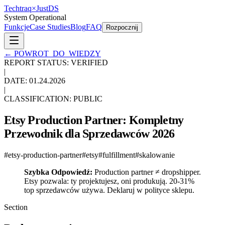
Techtraq
×
Just
DS
System Operational
Funkcje
Case Studies
Blog
FAQ
Rozpocznij
←
POWROT_DO_WIEDZY
REPORT STATUS: VERIFIED
|
DATE:
01.24.2026
|
CLASSIFICATION: PUBLIC
Etsy Production Partner: Kompletny
Przewodnik dla Sprzedawców 2026
#
etsy-production-partner
#
etsy
#
fulfillment
#
skalowanie
Szybka Odpowiedź:
Production partner ≠ dropshipper.
Etsy pozwala: ty projektujesz, oni produkują. 20-31%
top sprzedawców używa. Deklaruj w polityce sklepu.
Section