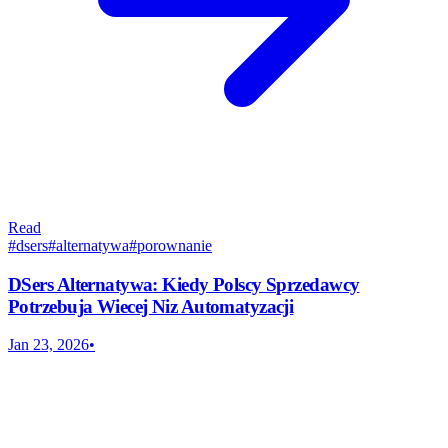
Read
#
dsers
#
alternatywa
#
porownanie
DSers Alternatywa: Kiedy Polscy Sprzedawcy
Potrzebuja Wiecej Niz Automatyzacji
Jan 23, 2026
•