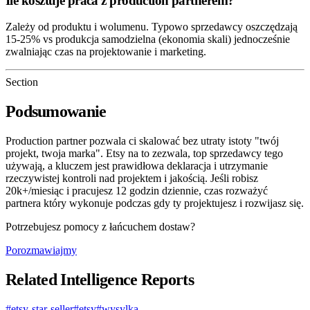
Ile kosztuje praca z production partnerem?
Zależy od produktu i wolumenu. Typowo sprzedawcy oszczędzają
15-25% vs produkcja samodzielna (ekonomia skali) jednocześnie
zwalniając czas na projektowanie i marketing.
Section
Podsumowanie
Production partner pozwala ci skalować bez utraty istoty "twój
projekt, twoja marka". Etsy na to zezwala, top sprzedawcy tego
używają, a kluczem jest prawidłowa deklaracja i utrzymanie
rzeczywistej kontroli nad projektem i jakością. Jeśli robisz
20k+/miesiąc i pracujesz 12 godzin dziennie, czas rozważyć
partnera który wykonuje podczas gdy ty projektujesz i rozwijasz się.
Potrzebujesz pomocy z łańcuchem dostaw?
Porozmawiajmy
Related Intelligence Reports
#
etsy-star-seller
#
etsy
#
wysylka