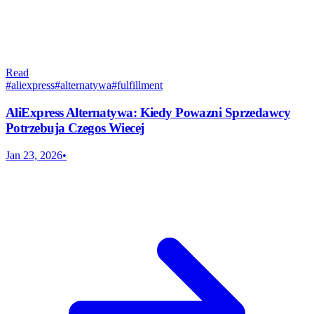
Read
#
aliexpress
#
alternatywa
#
fulfillment
AliExpress Alternatywa: Kiedy Powazni Sprzedawcy
Potrzebuja Czegos Wiecej
Jan 23, 2026
•