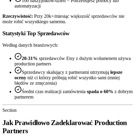
100 naszyjników/dzień = Potrzebujesz pomocy lub
automatyzacji
Rzeczywistość:
Przy 20k+/miesiąc większość sprzedawców nie
może robić wszystkiego samemu.
Statystyki Top Sprzedawców
Według danych branżowych:
20-31%
sprzedawców Etsy z dużym wolumenem używa
production partners
Sprzedawcy skalujący z partnerami utrzymują
lepsze
oceny
niż ci którzy próbują robić wszystko sami (mniej
błędów ze zmęczenia)
Średni czas realizacji zamówienia
spada o 60%
z dobrym
partnerem
Section
Jak Prawidłowo Zadeklarować Production
Partners