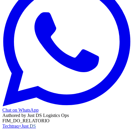
Chat on WhatsApp
Authored by
Just DS Logistics Ops
FIM_DO_RELATORIO
Techtraq
×
Just
DS