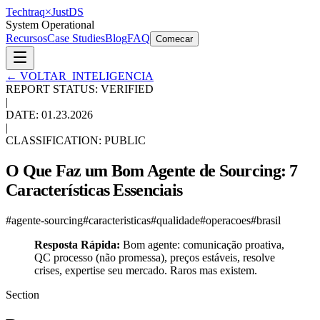
Techtraq
×
Just
DS
System Operational
Recursos
Case Studies
Blog
FAQ
Comecar
←
VOLTAR_INTELIGENCIA
REPORT STATUS: VERIFIED
|
DATE:
01.23.2026
|
CLASSIFICATION: PUBLIC
O Que Faz um Bom Agente de Sourcing: 7
Características Essenciais
#
agente-sourcing
#
caracteristicas
#
qualidade
#
operacoes
#
brasil
Resposta Rápida:
Bom agente: comunicação proativa,
QC processo (não promessa), preços estáveis, resolve
crises, expertise seu mercado. Raros mas existem.
Section