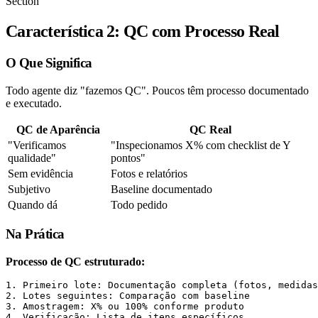
Section
Característica 2: QC com Processo Real
O Que Significa
Todo agente diz "fazemos QC". Poucos têm processo documentado
e executado.
QC de Aparência
QC Real
"Verificamos
"Inspecionamos X% com checklist de Y
qualidade"
pontos"
Sem evidência
Fotos e relatórios
Subjetivo
Baseline documentado
Quando dá
Todo pedido
Na Prática
Processo de QC estruturado:
1. Primeiro lote: Documentação completa (fotos, medidas
2. Lotes seguintes: Comparação com baseline

3. Amostragem: X% ou 100% conforme produto

4. Verificação: Lista de itens específicos
