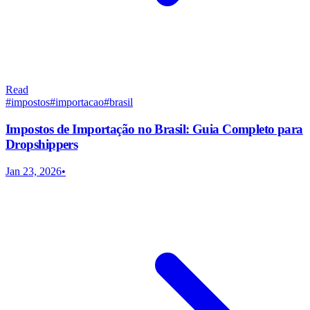
Read
#
impostos
#
importacao
#
brasil
Impostos de Importação no Brasil: Guia Completo para
Dropshippers
Jan 23, 2026
•