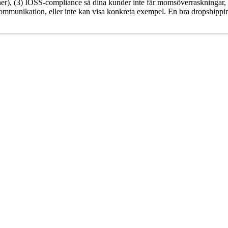
partner), (3) IOSS-compliance så dina kunder inte får momsöverraskningar
kommunikation, eller inte kan visa konkreta exempel. En bra dropshippin