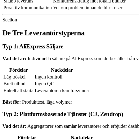
Snabb leverans
Konkurrenskraftig mot lokala butiker
Proaktiv kommunikation
Vet om problem innan de blir kriser
Section
De Tre Leverantörstyperna
Typ 1: AliExpress Säljare
Vad det är:
Individuella säljare på AliExpress som du beställer från v
Fördelar
Nackdelar
Låg tröskel
Ingen kontroll
Brett utbud
Ingen QC
Enkelt att starta
Leverantören kan försvinna
Bäst för:
Produkttest, låga volymer
Typ 2: Plattformsbaserade Tjänster (CJ, Zendrop)
Vad det är:
Aggregatorer som samlar leverantörer och erbjuder dashb
Fördelar
Nackdelar