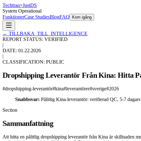
Techtraq
×
Just
DS
System Operational
Funktioner
Case Studies
Blog
FAQ
Kom igång
←
TILLBAKA_TILL_INTELLIGENCE
REPORT STATUS: VERIFIED
|
DATE:
01.22.2026
|
CLASSIFICATION: PUBLIC
Dropshipping Leverantör Från Kina: Hitta På
#
dropshipping-leverantör
#
kina
#
leverantörer
#
sverige
#
2026
Snabbsvar:
Pålitlig Kina-leverantör: verifierad QC, 5-7 dagars
Section
Sammanfattning
Att hitta en pålitlig dropshipping leverantör från Kina är skillnaden 