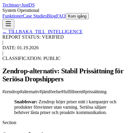
Techtraq
×
Just
DS
System Operational
Funktioner
Case Studies
Blog
FAQ
Kom igång
←
TILLBAKA_TILL_INTELLIGENCE
REPORT STATUS: VERIFIED
|
DATE:
01.19.2026
|
CLASSIFICATION: PUBLIC
Zendrop-alternativ: Stabil Prissättning för
Seriösa Dropshippers
#
zendrop
#
alternativ
#
jämförelse
#
fulfillment
#
prissättning
Snabbsvar:
Zendrop höjer priser mitt i kampanjer och
produkter försvinner utan varning. Seriösa säljare
behöver låsta priser och proaktiv kommunikation.
Section