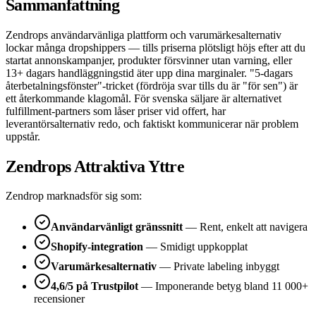
Sammanfattning
Zendrops användarvänliga plattform och varumärkesalternativ
lockar många dropshippers — tills priserna plötsligt höjs efter att du
startat annonskampanjer, produkter försvinner utan varning, eller
13+ dagars handläggningstid äter upp dina marginaler. "5-dagars
återbetalningsfönster"-tricket (fördröja svar tills du är "för sen") är
ett återkommande klagomål. För svenska säljare är alternativet
fulfillment-partners som låser priser vid offert, har
leverantörsalternativ redo, och faktiskt kommunicerar när problem
uppstår.
Zendrops Attraktiva Yttre
Zendrop marknadsför sig som:
Användarvänligt gränssnitt
— Rent, enkelt att navigera
Shopify-integration
— Smidigt uppkopplat
Varumärkesalternativ
— Private labeling inbyggt
4,6/5 på Trustpilot
— Imponerande betyg bland 11 000+
recensioner