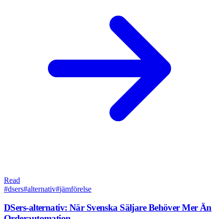
Read
#
dsers
#
alternativ
#
jämförelse
DSers-alternativ: När Svenska Säljare Behöver Mer Än
Orderautomation