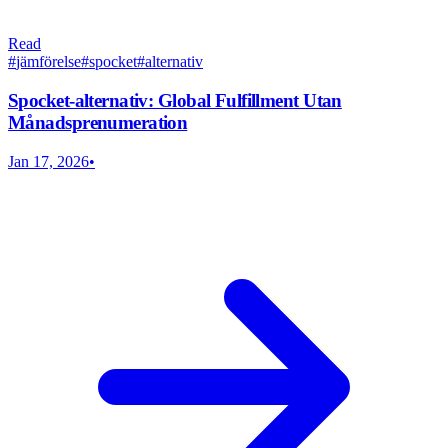
Read
#
jämförelse
#
spocket
#
alternativ
Spocket-alternativ: Global Fulfillment Utan
Månadsprenumeration
Jan 17, 2026
•