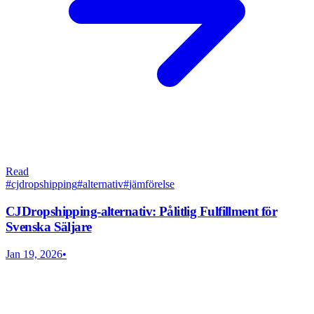
Read
#
cjdropshipping
#
alternativ
#
jämförelse
CJDropshipping-alternativ: Pålitlig Fulfillment för
Svenska Säljare
Jan 19, 2026
•