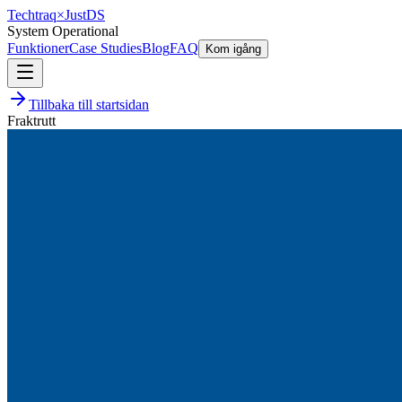
Techtraq
×
Just
DS
System Operational
Funktioner
Case Studies
Blog
FAQ
Kom igång
Tillbaka till startsidan
Fraktrutt