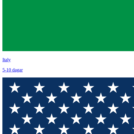
Italy
5
-
10
dagar