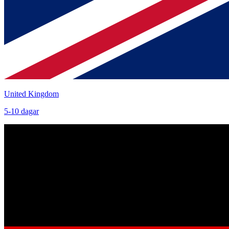
United Kingdom
5
-
10
dagar