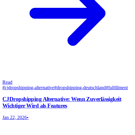
Read
#
cjdropshipping-alternative
#
dropshipping-deutschland
#
fulfillment
CJDropshipping Alternative: Wenn Zuverlässigkeit
Wichtiger Wird als Features
Jan 22, 2026
•