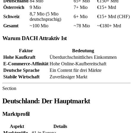
Deutschland
84 Mio
65+ Mio
€150+ Mrd
Österreich
9 Mio
7+ Mio
€15+ Mrd
8,7 Mio (5 Mio
Schweiz
6+ Mio
€15+ Mrd (CHF)
deutschsprachig)
Gesamt
~100 Mio
~78 Mio
~€180+ Mrd
Warum DACH Attraktiv Ist
Faktor
Bedeutung
Hohe Kaufkraft
Überdurchschnittliches Einkommen
E-Commerce-Affinität
Hohe Online-Kaufbereitschaft
Deutsche Sprache
Ein Content für drei Märkte
Stabile Wirtschaft
Zuverlässiger Markt
Section
Deutschland: Der Hauptmarkt
Marktprofil
Aspekt
Details
Marktgröße
#1 in Europa