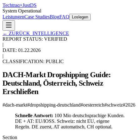
Techtraq
×
Just
DS
System Operational
Leistungen
Case Studies
Blog
FAQ
Loslegen
←
ZURÜCK_INTELLIGENCE
REPORT STATUS: VERIFIED
|
DATE:
01.22.2026
|
CLASSIFICATION: PUBLIC
DACH-Markt Dropshipping Guide:
Deutschland, Österreich, Schweiz
Erschließen
#
dach-markt
#
dropshipping-deutschland
#
oesterreich
#
schweiz
#
2026
Schnelle Antwort:
100 Mio deutschsprachige Kunden.
DE + AT: EU/IOSS. Schweiz: nicht EU, eigene
Regeln. DE zuerst, AT automatisch, CH optional.
Section