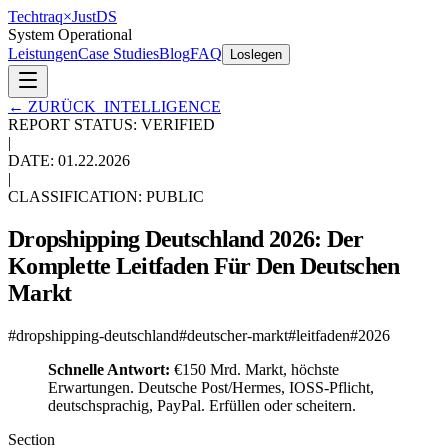
Techtraq
×
Just
DS
System Operational
Leistungen
Case Studies
Blog
FAQ
Loslegen
←
ZURÜCK_INTELLIGENCE
REPORT STATUS: VERIFIED
|
DATE:
01.22.2026
|
CLASSIFICATION: PUBLIC
Dropshipping Deutschland 2026: Der
Komplette Leitfaden Für Den Deutschen
Markt
#
dropshipping-deutschland
#
deutscher-markt
#
leitfaden
#
2026
Schnelle Antwort:
€150 Mrd. Markt, höchste
Erwartungen. Deutsche Post/Hermes, IOSS-Pflicht,
deutschsprachig, PayPal. Erfüllen oder scheitern.
Section