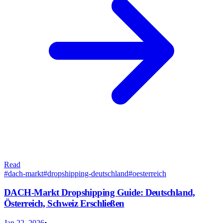
Read
#
dach-markt
#
dropshipping-deutschland
#
oesterreich
DACH-Markt Dropshipping Guide: Deutschland,
Österreich, Schweiz Erschließen
Jan 22, 2026
•