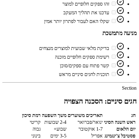
זהו ספקים חלופיים למוצר
עדכנו את תהליך המעקב
שקלו האם לעבור לפתרון יותר אמין
מניעה מתמשכת
בדיקת מלאי שבועית למוצרים מנצחים
רשימת ספקים חלופיים מוכנה
קשר פתוח עם ספקים/סוכן
תוכנית לחגים סיניים מראש
Section
חגים סיניים: הסכנה הצפויה
חג
תאריכים משוערים
משך השפעה
רמת סיכון
ראש השנה הסיני
ינואר/פברואר
2-4 שבועות
קריטי
יום הלאום
1-7 אוקטובר
שבוע+
גבוה
פסטיבל צ'ינגמינג
אפריל
3-5 ימים
בינוני