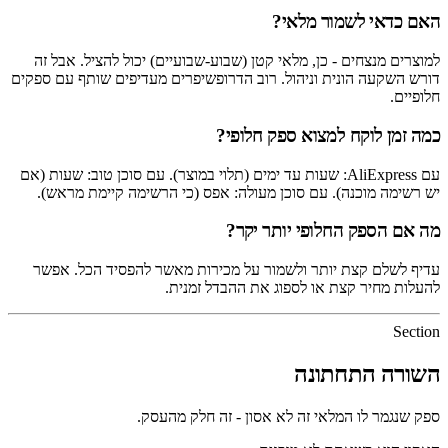
האם כדאי לשמור מלאי?
למוצרים מנצחים - כן, מלאי קטן (שבוע-שבועיים) יכול להציל. אבל זה
דורש השקעה הונית וניהול. רוב הדרופשיפרים מעדיפים שותף עם ספקים
חלופיים.
כמה זמן לוקח למצוא ספק חלופי?
עם AliExpress: שעות עד ימים (תלוי במוצר). עם סוכן טוב: שעות (אם
יש רשימה מוכנה). עם סוכן מעולה: אפס (כי הרשימה קיימת מראש).
מה אם הספק החלופי יותר יקר?
עדיף לשלם קצת יותר ולשמור על מכירות מאשר להפסיד הכל. אפשר
להעלות מחיר קצת או לספוג את ההבדל זמנית.
Section
השורה התחתונה
ספק שנגמר לו המלאי זה לא אסון - זה חלק מהעסק.