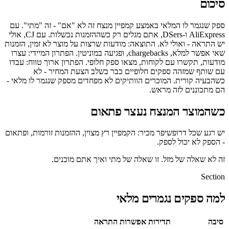
סיכום
ספק שנגמר לו המלאי באמצע קמפיין מנצח זה לא "אם" - זה "מתי". עם
AliExpress ו-DSers, אתם מגלים רק כשההזמנות נכשלות. עם CJ, אולי
יש התראה - ואולי לא. התוצאה: מודעות שרצות על מוצר לא זמין, הזמנות
שאי אפשר למלא, chargebacks, ופגיעה במוניטין. הפתרון המיידי: עצרו
מודעות, תקשרו עם לקוחות, מצאו ספק חלופי. הפתרון ארוך טווח: עבדו
עם שותף שמזהה ספקים חלופיים כבר בשלב הצעת המחיר - לא
כשהבעיה קורית. המוכרים הוותיקים לא מפחדים מספק שנגמר לו מלאי -
הם מתכוננים לזה מראש.
כשהמוצר המנצח נעצר פתאום
יש רגע שכל דרופשיפר מכיר: הקמפיין רץ מצוין, ההזמנות זורמות, ופתאום
- הספק לא יכול לספק.
זה לא שאלה של מזל. זו שאלה של מתי ואיך אתם מוכנים.
Section
למה ספקים נגמרים מלאי
סיבה
תדירות
אפשרות התראה