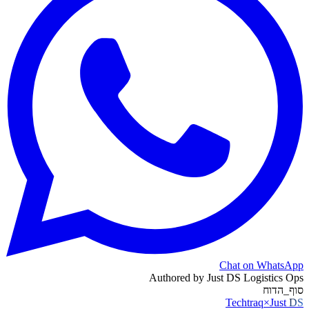
Chat on WhatsApp
Authored by
Just DS Logistics Ops
סוף_הדוח
Techtraq
×
Just
DS