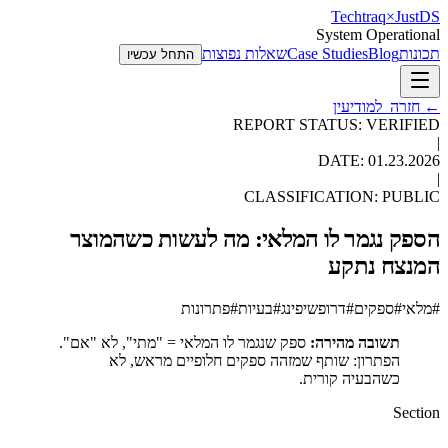
Techtraq
×
Just
DS
System Operational
תכונות
Blog
Case Studies
שאלות נפוצות
התחל עכשיו
←
חזרה_למודיעין
REPORT STATUS: VERIFIED
|
DATE:
01.23.2026
|
CLASSIFICATION: PUBLIC
הספק נגמר לו המלאי: מה לעשות כשהמוצר
המנצח נתקע
#
מלאי
#
ספקים
#
דרופשיפינג
#
בעיות
#
פתרונות
תשובה מהירה:
ספק שנגמר לו המלאי = "מתי", לא "אם".
הפתרון: שותף שמזהה ספקים חלופיים מראש, לא
כשהבעיה קורית.
Section