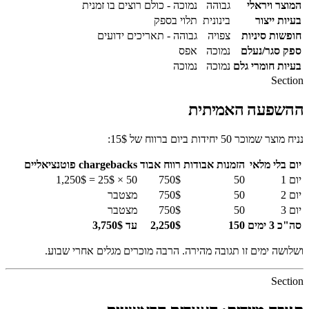
המוצר ויראלי
גבוהה
נמוכה - כולם רוצים בו זמנית
בעיות ייצור
בינונית
תלוי בספק
חופשות סיניות
צפויה
גבוהה - תאריכים ידועים
ספק סגר/נעלם
נמוכה
אפס
בעיות חומרי גלם
נמוכה
נמוכה
Section
ההשפעה האמיתית
נניח מוצר שמוכר 50 יחידות ביום ברווח של 15$:
יום בלי מלאי
הזמנות אבודות
רווח אבוד
chargebacks פוטנציאליים
יום 1
50
750$
50 × 25$ = 1,250$
יום 2
50
750$
מצטבר
יום 3
50
750$
מצטבר
סה"כ 3 ימים
150
2,250$
עד 3,750$
ושלושה ימים זו תגובה מהירה. הרבה מוכרים מגלים אחרי שבוע.
Section